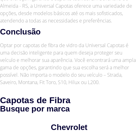
Almeida - RS, a Universal Capotas oferece uma variedade de
opções, desde modelos básicos até os mais sofisticados,
atendendo a todas as necessidades e preferências.
Conclusão
Optar por capotas de fibra de vidro da Universal Capotas é
uma decisão inteligente para quem deseja proteger seu
veículo e melhorar sua aparência. Você encontrará uma ampla
gama de opções, garantindo que sua escolha será a melhor
possível. Não importa o modelo do seu veículo – Strada,
Saveiro, Montana, Fit Toro, S10, Hilux ou L200.
Capotas de Fibra
Busque por marca
Chevrolet