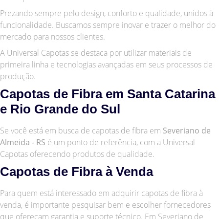
Prezando sempre pelo design, conforto e qualidade, unidos à
funcionalidade. Buscamos sempre inovar e trazer o melhor do
mercado para nossos clientes.
A Universal Capotas se destaca por utilizar materiais de
primeira linha e tecnologias avançadas em seus processos de
produção.
Capotas de Fibra em Santa Catarina
e Rio Grande do Sul
Se você está em busca de capotas de fibra em
Severiano de
Almeida - RS
é um ponto de referência, com a Universal
Capotas oferecendo produtos de qualidade.
Capotas de Fibra à Venda
Para quem está interessado em adquirir capotas de fibra à
venda, é importante pesquisar bem e escolher fornecedores
que ofereçam garantia e suporte técnico. Em Severiano de