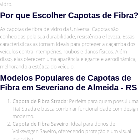
vidro.
Por que Escolher Capotas de Fibra?
As capotas de fibra de vidro da Universal Capotas são
conhecidas pela sua durabilidade, resistência e leveza. Essas
características as tornam ideais para proteger a caçamba dos
veículos contra intempéries, roubos e danos físicos. Além
disso, elas oferecem uma aparência elegante e aerodinâmica,
melhorando a estética do veículo.
Modelos Populares de Capotas de
Fibra em Severiano de Almeida - RS
Capota de Fibra Strada
: Perfeita para quem possui uma
Fiat Strada e busca combinar funcionalidade com design
moderno.
Capota de Fibra Saveiro
: Ideal para donos de
Volkswagen Saveiro, oferecendo proteção e um visual
esportivo.