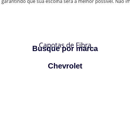
arantindo que sua escolha será a melhor possível. Não im
Capotas de Fibra
Busque por marca
Chevrolet