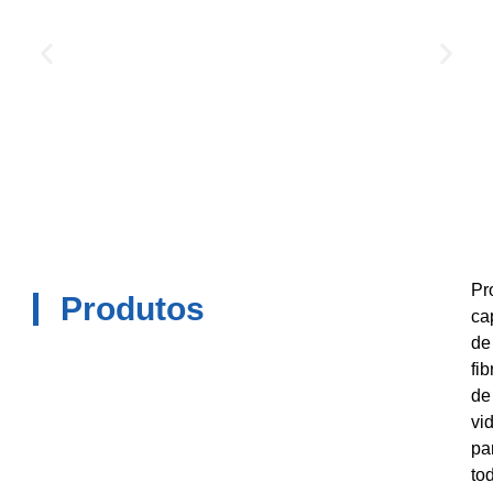
Pr
Produtos
ca
de
fib
de
vi
pa
to