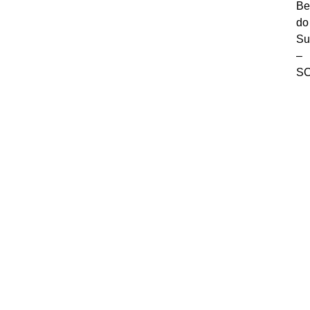
Be
do
Su
–
S