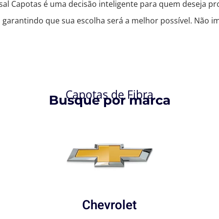
rsal Capotas é uma decisão inteligente para quem deseja pr
arantindo que sua escolha será a melhor possível. Não im
Capotas de Fibra
Busque por marca
Chevrolet