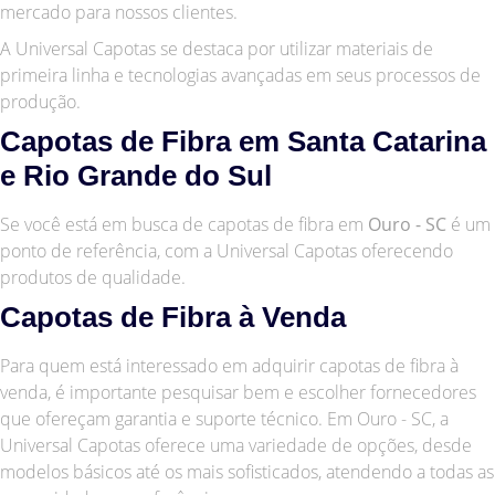
mercado para nossos clientes.
A Universal Capotas se destaca por utilizar materiais de
primeira linha e tecnologias avançadas em seus processos de
produção.
Capotas de Fibra em Santa Catarina
e Rio Grande do Sul
Se você está em busca de capotas de fibra em
Ouro - SC
é um
ponto de referência, com a Universal Capotas oferecendo
produtos de qualidade.
Capotas de Fibra à Venda
Para quem está interessado em adquirir capotas de fibra à
venda, é importante pesquisar bem e escolher fornecedores
que ofereçam garantia e suporte técnico. Em Ouro - SC, a
Universal Capotas oferece uma variedade de opções, desde
modelos básicos até os mais sofisticados, atendendo a todas as