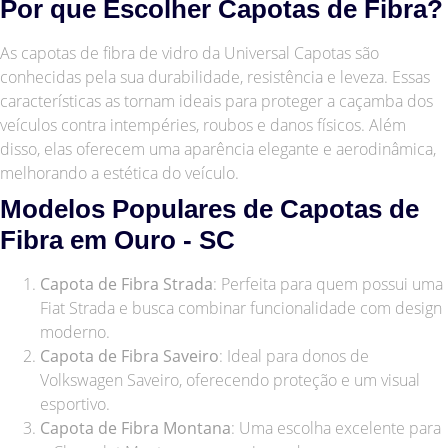
Por que Escolher Capotas de Fibra?
As capotas de fibra de vidro da Universal Capotas são
conhecidas pela sua durabilidade, resistência e leveza. Essas
características as tornam ideais para proteger a caçamba dos
veículos contra intempéries, roubos e danos físicos. Além
disso, elas oferecem uma aparência elegante e aerodinâmica,
melhorando a estética do veículo.
Modelos Populares de Capotas de
Fibra em Ouro - SC
Capota de Fibra Strada
: Perfeita para quem possui uma
Fiat Strada e busca combinar funcionalidade com design
moderno.
Capota de Fibra Saveiro
: Ideal para donos de
Volkswagen Saveiro, oferecendo proteção e um visual
esportivo.
Capota de Fibra Montana
: Uma escolha excelente para