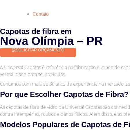
Contato
Capotas de fibra em
Nova Olímpia – PR
SOLICITAR ORÇAMENTO
A Universal Capotas é referência na fabricação e venda de cap
versatilidade para seus veículos.
Contamos com mais de 30 anos de experiência no mercado, se
Por que Escolher Capotas de Fibra?
As capotas de fibra de vidro da Universal Capotas são conhecida
contra intempéries, roubos e danos físicos. Além disso, elas 
Modelos Populares de Capotas de Fi