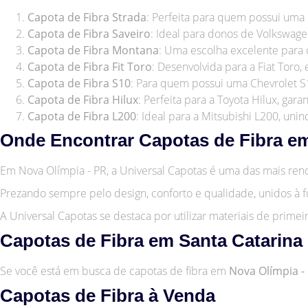
Capota de Fibra Strada
: Perfeita para quem possui uma
Capota de Fibra Saveiro
: Ideal para donos de Volkswage
Capota de Fibra Montana
: Uma escolha excelente para 
Capota de Fibra Fit Toro
: Desenvolvida para a Fiat Toro
Capota de Fibra S10
: Para quem possui uma Chevrolet S10
Capota de Fibra Hilux
: Perfeita para a Toyota Hilux, ga
Capota de Fibra L200
: Ideal para a Mitsubishi L200, unin
Onde Encontrar Capotas de Fibra em
Em Nova Olímpia - PR, a Universal Capotas é uma das mais reno
Prezando sempre pelo design, conforto e qualidade, unidos à 
A Universal Capotas se destaca por utilizar materiais de prime
Capotas de Fibra em Santa Catarina
Se você está em busca de capotas de fibra em
Nova Olímpia -
Capotas de Fibra à Venda