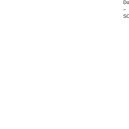
Do
–
S