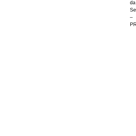
da
Se
–
P