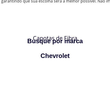
arantindo que sua escolha será a melhor possível. Não im
Capotas de Fibra
Busque por marca
Chevrolet