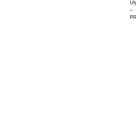
Ul
–
P