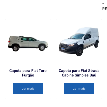
–
R
Capota para Fiat Toro
Capota para Fiat Strada
Furgão
Cabine Simples Baú
Ler mais
Ler mais