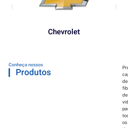
Chevrolet
Conheça nossos
Pr
Produtos
ca
de
fi
de
vi
pa
to
os